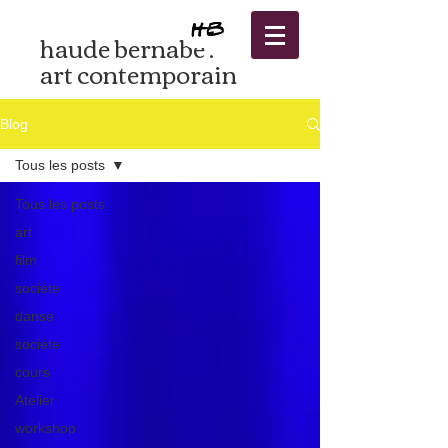
haude bernabé .
art contemporain
Blog
Tous les posts
Tous les posts
art
film
sociéte
danse
sociéte
cours
Atelier
workshop