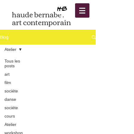
haude bernabé .
art contemporain
Blog
Atelier
Tous les
posts
art
film
sociéte
danse
sociéte
cours
Atelier
workshop