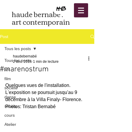
haude bernabé .
art contemporain
Post
Tous les posts
haudebernabé
Tous les posts
2 déc. 2016
1 min de lecture
#marenostrum
art
film
Quelques vues de l'installation. 
sociéte
L'exposition se poursuit jusqu'au 9 
danse
décembre à la Villa Finaly- Florence.
sociéte
Photos: Tristan Bernabé
cours
Atelier