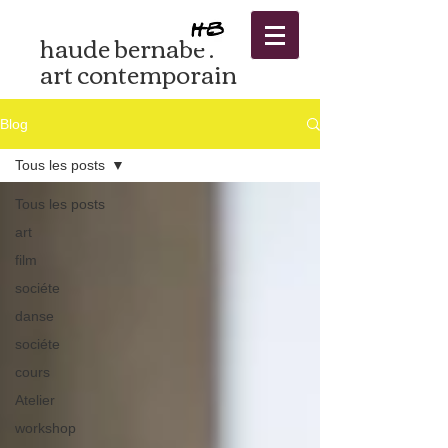
haude bernabé .
art contemporain
Blog
Tous les posts
Tous les posts
art
film
sociéte
danse
sociéte
cours
Atelier
workshop