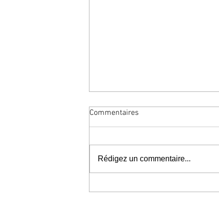
Commentaires
Rédigez un commentaire...
"Whispers" à la galerie Sin Sin
Fine Art à Hong Kong en
coopération avec le French May