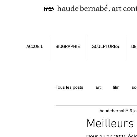
haude bernabé . art co
ACCUEIL
BIOGRAPHIE
SCULPTURES
DE
Tous les posts
art
film
so
haudebernabé
6 j
exposition
Meilleurs
Pour qu'en 2021 éclo