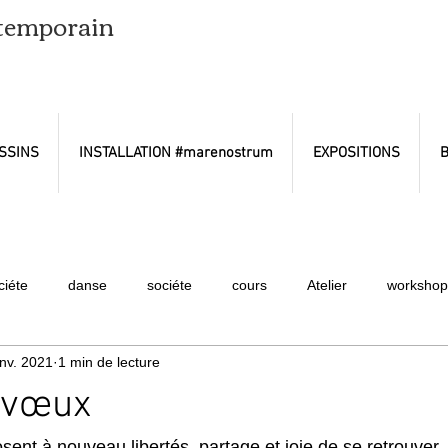
ntemporain
SSINS
INSTALLATION #marenostrum
EXPOSITIONS
B
ciéte
danse
sociéte
cours
Atelier
workshop
anv. 2021
1 min de lecture
 vœux
sent à nouveau libertés, partage et joie de se retrouver