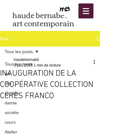
haude bernabé .
art contemporain
Post
Tous les posts
haudebernabé
Tous les posts
3 juil. 2015
1 min de lecture
INAUGURATION DE LA
art
COOPÉRATIVE COLLECTION
film
sociéte
CÉRÈS FRANCO
danse
sociéte
cours
Atelier